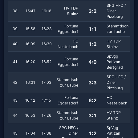
SPG HFC /
HV TDP
3:2
38
15:47
16:18
Diner
Stainz
Pizzburg
Fortuna
Stammtisch
1:1
39
15:58
16:28
Eggersdorf
zur Laube
HC
HV TDP
1:2
40
16:09
16:39
Nestelbach
Stainz
SpVgg
Fortuna
4:0
41
16:20
16:52
Patizan
Eggersdorf
Bertgrad
SPG HFC /
Stammtisch
3:3
42
16:31
17:03
Diner
zur Laube
Pizzburg
Fortuna
HC
6:2
43
16:42
17:15
Eggersdorf
Nestelbach
Stammtisch
HV TDP
3:1
44
16:53
17:26
zur Laube
Stainz
SPG HFC /
SpVgg
1:2
45
17:04
17:38
Diner
Patizan