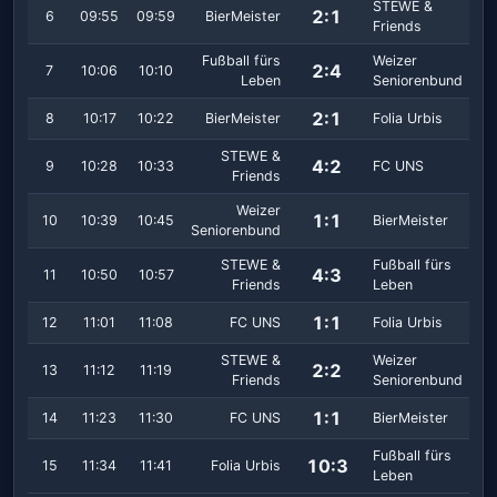
STEWE &
2:1
6
09:55
09:59
BierMeister
Friends
Fußball fürs
Weizer
2:4
7
10:06
10:10
Leben
Seniorenbund
2:1
8
10:17
10:22
BierMeister
Folia Urbis
STEWE &
4:2
9
10:28
10:33
FC UNS
Friends
Weizer
1:1
10
10:39
10:45
BierMeister
Seniorenbund
STEWE &
Fußball fürs
4:3
11
10:50
10:57
Friends
Leben
1:1
12
11:01
11:08
FC UNS
Folia Urbis
STEWE &
Weizer
2:2
13
11:12
11:19
Friends
Seniorenbund
1:1
14
11:23
11:30
FC UNS
BierMeister
Fußball fürs
10:3
15
11:34
11:41
Folia Urbis
Leben