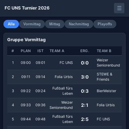
☰
FC UNS Turnier 2026
Alle
Vormittag
Mittag
Nachmittag
Playoffs
Gruppe Vormittag
#
PLAN
IST
TEAM A
ERG.
TEAM B
Weizer
0:0
1
09:00
09:01
FC UNS
Seniorenbund
STEWE &
3:0
2
09:11
09:14
Folia Urbis
Friends
Fußball fürs
0:3
3
09:22
09:24
BierMeister
Leben
Weizer
2:1
4
09:33
09:36
Folia Urbis
Seniorenbund
Fußball fürs
2:5
5
09:44
09:48
FC UNS
Leben