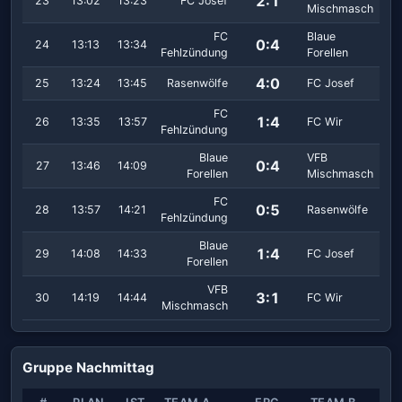
2:1
23
13:02
13:23
FC Josef
Mischmasch
FC
Blaue
0:4
24
13:13
13:34
Fehlzündung
Forellen
4:0
25
13:24
13:45
Rasenwölfe
FC Josef
FC
1:4
26
13:35
13:57
FC Wir
Fehlzündung
Blaue
VFB
0:4
27
13:46
14:09
Forellen
Mischmasch
FC
0:5
28
13:57
14:21
Rasenwölfe
Fehlzündung
Blaue
1:4
29
14:08
14:33
FC Josef
Forellen
VFB
3:1
30
14:19
14:44
FC Wir
Mischmasch
Gruppe Nachmittag