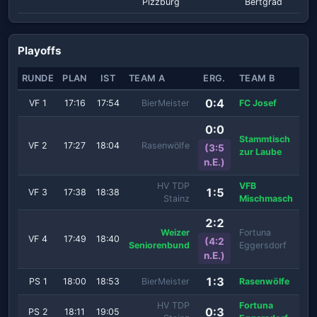
Pizzburg
Bertgrad
Playoffs
RUNDE
PLAN
IST
TEAM A
ERG.
TEAM B
0:4
VF 1
17:16
17:54
BierMeister
FC Josef
0:0
Stammtisch
VF 2
17:27
18:04
Rasenwölfe
(3:5
zur Laube
n.E.)
HV TDP
VFB
1:5
VF 3
17:38
18:38
Stainz
Mischmasch
2:2
Weizer
Fortuna
VF 4
17:49
18:40
(4:2
Seniorenbund
Eggersdorf
n.E.)
1:3
PS 1
18:00
18:53
BierMeister
Rasenwölfe
HV TDP
Fortuna
0:3
PS 2
18:11
19:05