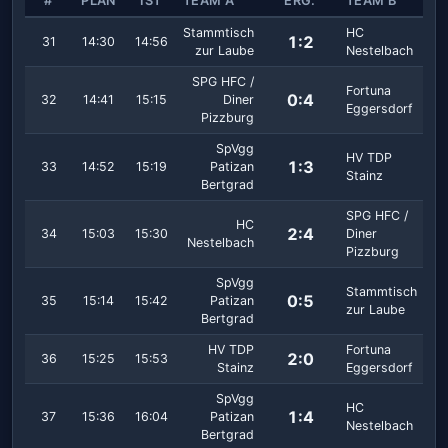
#
PLAN
IST
TEAM A
ERG.
TEAM B
Stammtisch
HC
1:2
31
14:30
14:56
zur Laube
Nestelbach
SPG HFC /
Fortuna
0:4
32
14:41
15:15
Diner
Eggersdorf
Pizzburg
SpVgg
HV TDP
1:3
33
14:52
15:19
Patizan
Stainz
Bertgrad
SPG HFC /
HC
2:4
34
15:03
15:30
Diner
Nestelbach
Pizzburg
SpVgg
Stammtisch
0:5
35
15:14
15:42
Patizan
zur Laube
Bertgrad
HV TDP
Fortuna
2:0
36
15:25
15:53
Stainz
Eggersdorf
SpVgg
HC
1:4
37
15:36
16:04
Patizan
Nestelbach
Bertgrad